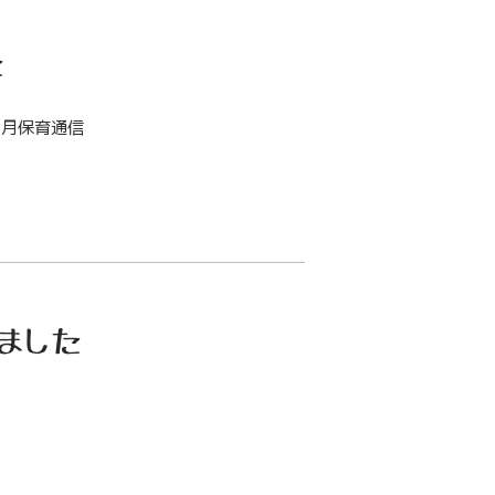
た
８月保育通信
ました