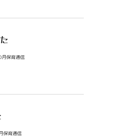
した
0月保育通信
た
月保育通信