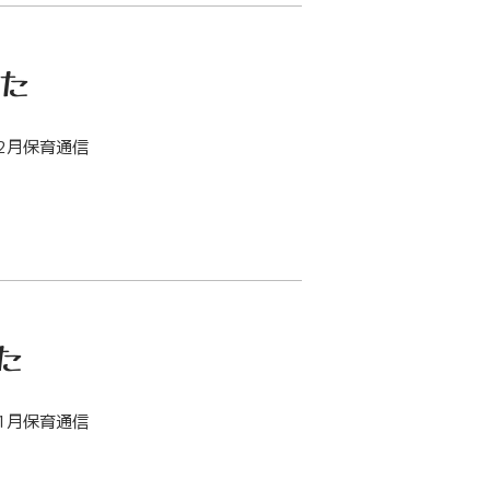
した
2月保育通信
た
1月保育通信