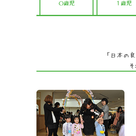
０歳児
１歳児
「日本の良
そ